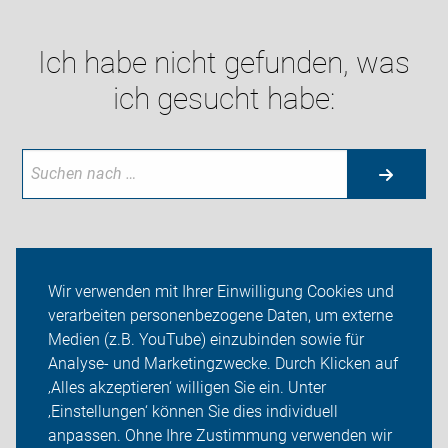
Ich habe nicht gefunden, was
ich gesucht habe:
Aktuelles
Wir verwenden mit Ihrer Einwilligung Cookies und
verarbeiten personenbezogene Daten, um externe
Themen
Medien (z.B. YouTube) einzubinden sowie für
Analyse- und Marketingzwecke. Durch Klicken auf
ADFC Erfurt
‚Alles akzeptieren‘ willigen Sie ein. Unter
Sei dabei
‚Einstellungen‘ können Sie dies individuell
anpassen. Ohne Ihre Zustimmung verwenden wir