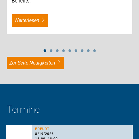
Benefits.
weiterlesen
zur Seite Neuigkeiten
Termine
ERFURT
8/19/2026
16:00
–
18:00