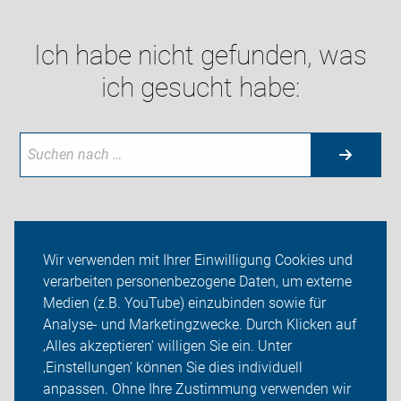
Ich habe nicht gefunden, was
ich gesucht habe:
Aktuelles
Wir verwenden mit Ihrer Einwilligung Cookies und
verarbeiten personenbezogene Daten, um externe
Themen
Medien (z.B. YouTube) einzubinden sowie für
Analyse- und Marketingzwecke. Durch Klicken auf
ADFC Erfurt
‚Alles akzeptieren‘ willigen Sie ein. Unter
Sei dabei
‚Einstellungen‘ können Sie dies individuell
anpassen. Ohne Ihre Zustimmung verwenden wir