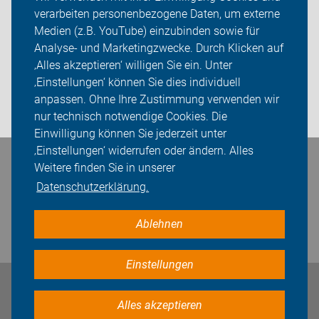
verarbeiten personenbezogene Daten, um externe
Themen
Medien (z.B. YouTube) einzubinden sowie für
Analyse- und Marketingzwecke. Durch Klicken auf
ADFC Erfurt
‚Alles akzeptieren‘ willigen Sie ein. Unter
Sei dabei
‚Einstellungen‘ können Sie dies individuell
anpassen. Ohne Ihre Zustimmung verwenden wir
Login
nur technisch notwendige Cookies. Die
Einwilligung können Sie jederzeit unter
‚Einstellungen‘ widerrufen oder ändern. Alles
Weitere finden Sie in unserer
Bleiben Sie in Kontakt
Datenschutzerklärung.
Ablehnen
Einstellungen
Impressum
Datenschutz
Cookie-Einstellungen
Alles akzeptieren