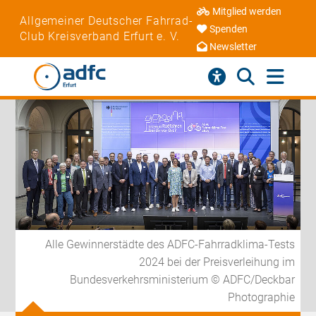
Mitglied werden
Allgemeiner Deutscher Fahrrad-
Spenden
Club Kreisverband Erfurt e. V.
Newsletter
Alle Gewinnerstädte des ADFC-Fahrradklima-Tests
2024 bei der Preisverleihung im
Bundesverkehrsministerium © ADFC/Deckbar
Photographie